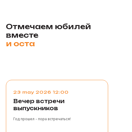
Предложить задачу
студентам
Отмечаем юбилей
Для решения в рамках конкурсов и хакатонов
вместе
и
объединяемся!
|
Все мероприятия
23 may 2026 12:00
Вечер встречи
выпускников
Год прошел - пора встречаться!