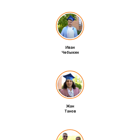
Иван
Чебыкин
Жан
Танов