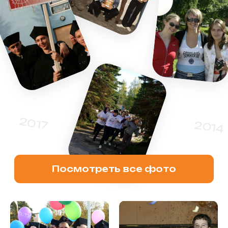
event@uni-dubna.ru
© 2024 Университет «Дубна»
Политика конфиденциальности
Условия
членства
Разработчик
Deep
Synapse