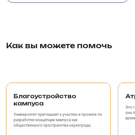
Как вы можете помочь
Все проекты
Благоустройство
Ат
кампуса
Это 
она п
Университет приглашает к участию в проекте по
врем
разработке концепции кампуса как
общественного пространства наукограда.