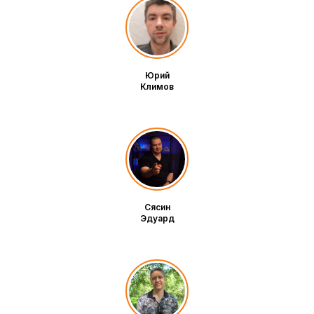
Юрий
Климов
Сясин
Эдуард